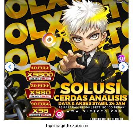
Tap image to zoom in