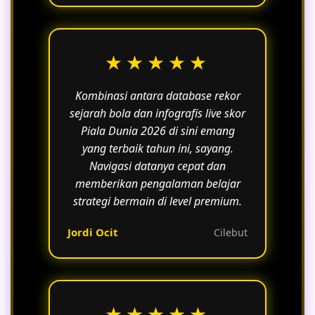
★★★★★
Kombinasi antara database rekor
sejarah bola dan infografis live skor
Piala Dunia 2026 di sini emang
yang terbaik tahun ini, sayang.
Navigasi datanya cepat dan
memberikan pengalaman belajar
strategi bermain di level premium.
Jordi Ocit
Cilebut
★★★★★