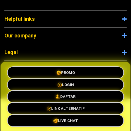
Helpful links
Our company
Legal
Company Information
PROMO
LOGIN
DAFTAR
© 2026 OLXTOTO SEO Hnst
LINK ALTERNATIF
LIVE CHAT