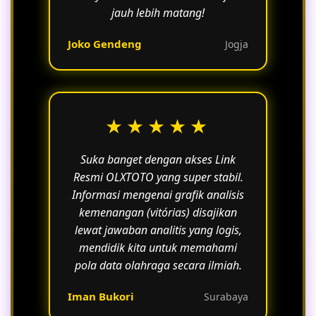
jauh lebih matang!
Joko Gendeng
Jogja
★★★★★
Suka banget dengan akses Link
Resmi OLXTOTO yang super stabil.
Informasi mengenai grafik analisis
kemenangan (vitórias) disajikan
lewat jawaban analitis yang logis,
mendidik kita untuk memahami
pola data olahraga secara ilmiah.
Iman Bukori
Surabaya