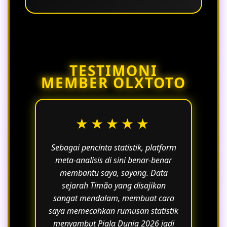
kecepatan, dan kemudahan akses bagi
pengguna global.
Gunakan dashboard interaktif
OLXTOTO untuk memantau tren,
mengatur filter data, dan mengakses
laporan otomatis yang membantu
TESTIMONI
pengambilan keputusan lebih cerdas.
MEMBER OLXTOTO
★★★★★
Sebagai pencinta statistik, platform
meta-analisis di sini benar-benar
membantu saya, sayang. Data
sejarah Timão yang disajikan
sangat mendalam, membuat cara
saya memecahkan rumusan statistik
menyambut Piala Dunia 2026 jadi